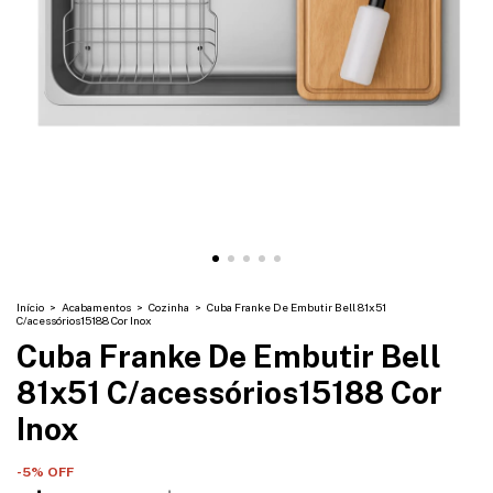
Início
>
Acabamentos
>
Cozinha
>
Cuba Franke De Embutir Bell 81x51
C/acessórios15188 Cor Inox
Cuba Franke De Embutir Bell
81x51 C/acessórios15188 Cor
Inox
-
5
% OFF