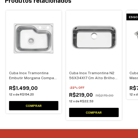
Produtos relacionados
ESGO
Cuba Inox Tramontina
Cuba Inox Tramontina N2
Cuba
Embutir Morgana Compact
56X34X17 Cm Alto Brilho
Mas
Undermount 48 FX Com
S/ Valvula
Sobr
R$1.499,00
R$
Valvula
-
22
% OFF
Válv
R$219,00
12
x
de
R$154,20
12
x
R$279,00
12
x
de
R$22,53