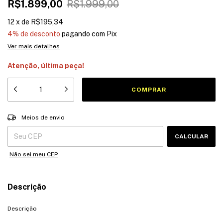
R$1.899,00
R$1.999,00
12
x
de
R$195,34
4% de desconto
pagando com Pix
Ver mais detalhes
Atenção, última peça!
Entregas para o CEP:
ALTERAR CEP
Meios de envio
CALCULAR
Não sei meu CEP
Descrição
Descrição