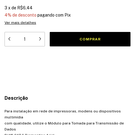
3
x
de
R$6,44
4% de desconto
pagando com Pix
Ver mais detalhes
Meios de envio
Entregas para o CEP:
ALTERAR CEP
CALCULAR
Descrição
Para instalação em rede de impressoras, modens ou dispositivos
multimídia
com qualidade, utilize o Módulo para Tomada para Transmissão de
Dados