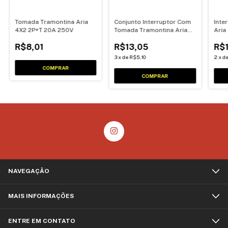
Tomada Tramontina Aria
Conjunto Interruptor Com
Inte
4X2 2P+T 20A 250V
Tomada Tramontina Aria
Aria
4X2 2P+T 10A 250V
6A 
R$8,01
R$13,05
R$
3
x
de
R$5,10
2
x
d
NAVEGAÇÃO
MAIS INFORMAÇÕES
ENTRE EM CONTATO