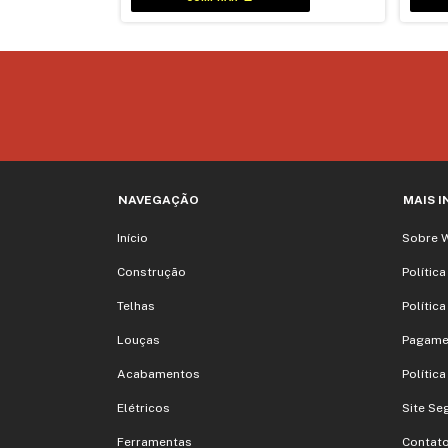
NAVEGAÇÃO
MAIS 
Início
Sobre 
Construção
Polític
Telhas
Polític
Louças
Pagame
Acabamentos
Polític
Elétricos
Site Se
Ferramentas
Contat