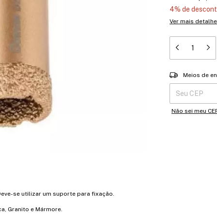
4% de descon
Ver mais detalh
Entregas para o 
Meios de en
Não sei meu CE
ve-se utilizar um suporte para fixação.
ca, Granito e Mármore.