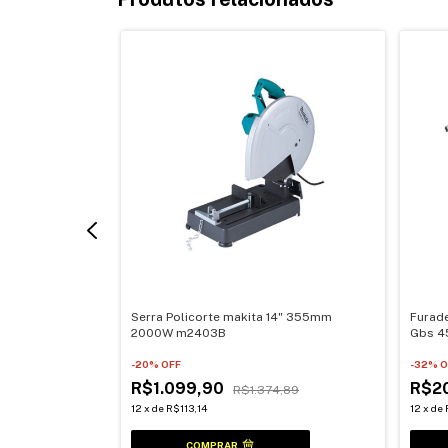
1/2
Serra Policorte makita 14" 355mm
Furad
2000W m2403B
Gbs 4
-
20
% OFF
-
32
% O
R$1.099,90
R$2
9
R$1.374,89
12
x
de
R$113,14
12
x
de