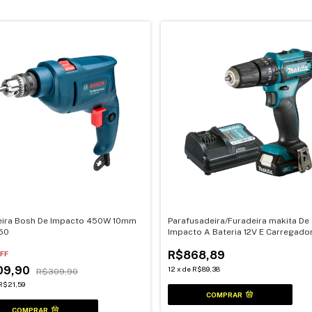
eira Bosh De Impacto 450W 10mm
Parafusadeira/Furadeira makita De
50
Impacto A Bateria 12V E Carregado
Bivolt
R$868,89
FF
09,90
12
x
de
R$89,38
R$309,90
R$21,59