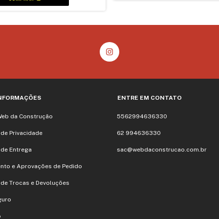
INFORMAÇÕES
ENTRE EM CONTATO
Web da Construção
5562994636330
a de Privacidade
62 994636330
a de Entrega
sac@webdaconstrucao.com.br
nto e Aprovações de Pedido
a de Trocas e Devoluções
guro
o