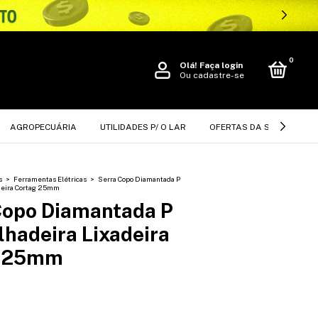
0
Olá!
Faça login
Ou cadastre-se
AGROPECUÁRIA
UTILIDADES P/ O LAR
OFERTAS DA SEMANA
s
>
Ferramentas Elétricas
>
Serra Copo Diamantada P
deira Cortag 25mm
Copo Diamantada P
lhadeira Lixadeira
g 25mm