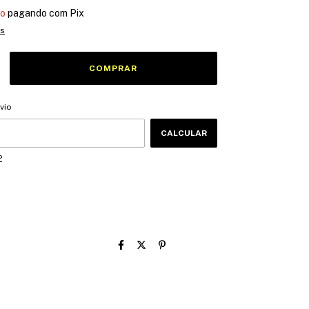
to
pagando com Pix
es
CEP:
ALTERAR CEP
vio
CALCULAR
P