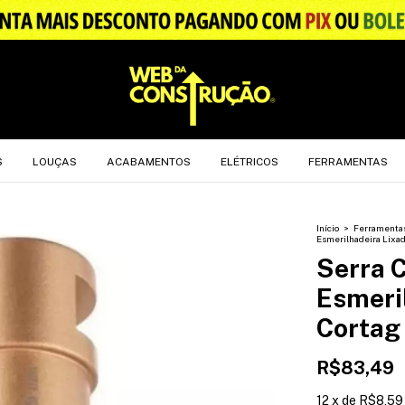
.
S
LOUÇAS
ACABAMENTOS
ELÉTRICOS
FERRAMENTAS
Início
>
Ferramenta
Esmerilhadeira Lixa
Serra 
Esmeri
Corta
R$83,49
12
x
de
R$8,59