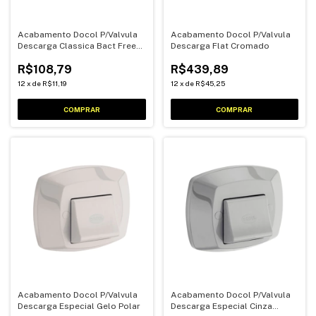
Acabamento Docol P/Valvula
Acabamento Docol P/Valvula
Descarga Classica Bact Free
Descarga Flat Cromado
Cromado
R$108,79
R$439,89
12
x
de
R$11,19
12
x
de
R$45,25
Acabamento Docol P/Valvula
Acabamento Docol P/Valvula
Descarga Especial Gelo Polar
Descarga Especial Cinza