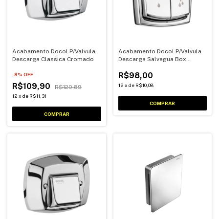
Acabamento Docol P/Valvula
Acabamento Docol P/Valvula
Descarga Classica Cromado
Descarga Salvagua Box
Cromado
R$98,00
-
9
% OFF
R$109,90
12
x
de
R$10,08
R$120,89
12
x
de
R$11,31