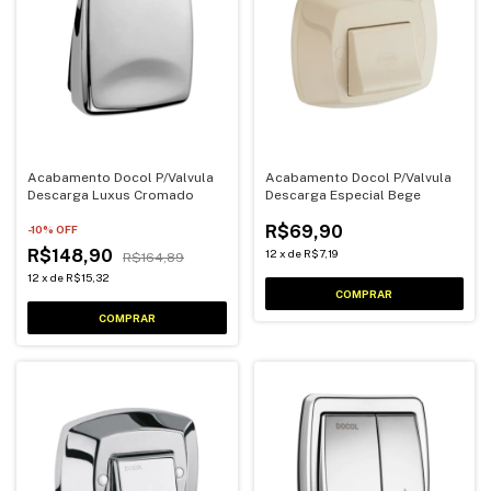
Acabamento Docol P/Valvula
Acabamento Docol P/Valvula
Descarga Luxus Cromado
Descarga Especial Bege
R$69,90
-
10
% OFF
R$148,90
12
x
de
R$7,19
R$164,89
12
x
de
R$15,32