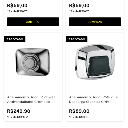
Perola
R$59,00
R$59,00
12
x
de
R$6,07
12
x
de
R$6,07
ESGOTADO
ESGOTADO
Acabamento Docol P Valvula
Acabamento Docol P/Valvula
Antivandalismo Cromado
Descarga Classica Cr/Pt
R$249,90
R$89,00
12
x
de
R$25,71
12
x
de
R$9,16