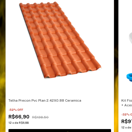
Telha Precon Pvc Plan 2.42X0.88 Ceramica
Kit F
+ Ace
-
52
% OFF
-
32
% 
R$66,90
R$138,50
R$9
12
x
de
R$6,88
12
x
de