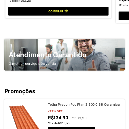
12
x
de
R$82,28
12
x
de
Atendimento Garantido
O melhor serviço pôs venda
Promoções
Telha Precon Pvc Plan 3.30X0.88 Ceramica
-
33
% OFF
R$134,90
R$199,90
12
x
de
R$13,88