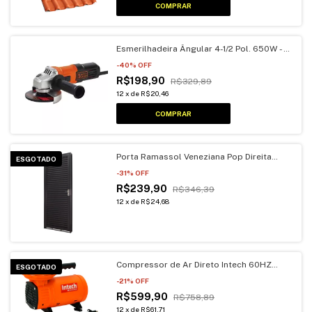
Esmerilhadeira Ângular 4-1/2 Pol. 650W -
BLACK+DECKER-G650-B2
-
40
% OFF
R$198,90
R$329,89
12
x
de
R$20,46
Porta Ramassol Veneziana Pop Direita
ESGOTADO
2.10X0.80X12
-
31
% OFF
R$239,90
R$346,39
12
x
de
R$24,68
Compressor de Ar Direto Intech 60HZ
ESGOTADO
450W Bivolt - Windjet C/ Acessórios
-
21
% OFF
R$599,90
R$758,89
12
x
de
R$61,71