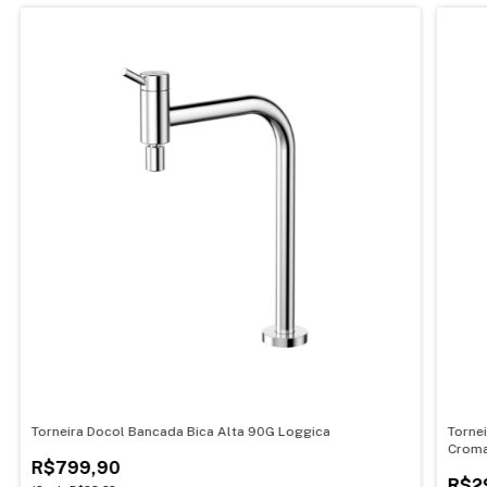
Torneira Docol Bancada Bica Alta 90G Loggica
Torne
Crom
R$799,90
R$2