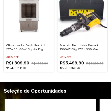
Climatizador De Ar Portátil
Martelo Demolidor Dewalt
177w 65l 60m² Big Air Elgin
1500W 10Kg 17,5 J SSD Max
220V
220V
-
30
% OFF
-
13
% OFF
R$1.399,90
R$5.499,90
R$1.999,90
R$6.299,90
12
x
de
R$144,00
12
x
de
R$565,76
Seleção de Oportunidades