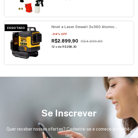
Nível a Laser Dewalt 3x360 Atomic
ESGOTADO
Compacto 12V/20V Sem Carregador e
-
34
% OFF
Bateria
R$2.899,90
R$4.399,89
12
x
de
R$298,30
Se Inscrever
Quer receber nossas ofertas? Cadastre-se e comece a recebê-
las!