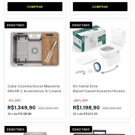
ESGOTADO
ESGOTADO
Cuba Cozinha Docol Massima
Kit Celite Elite
68x48 C Acessórios S/ Lixeira
Bacia+Caixa+Assento+Acessorios
3/6 Litros
-
4
% OFF
-
26
% OFF
R$1.349,90
R$1.198,90
R$1.399,90
R$1.619,90
12
x
de
R$138,86
12
x
de
R$123,33
ESGOTADO
ESGOTADO