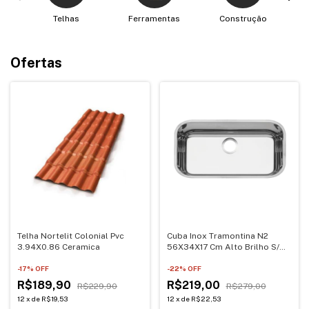
Telhas
Ferramentas
Construção
Ofertas
Telha Nortelit Colonial Pvc
Cuba Inox Tramontina N2
3.94X0.86 Ceramica
56X34X17 Cm Alto Brilho S/
Valvula
-
17
% OFF
-
22
% OFF
R$189,90
R$219,00
R$229,90
R$279,00
12
x
de
R$19,53
12
x
de
R$22,53