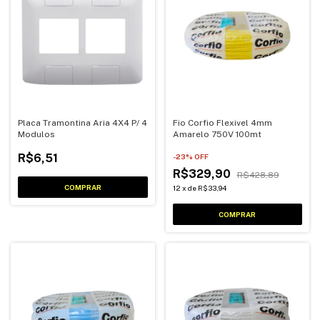
Placa Tramontina Aria 4X4 P/ 4
Fio Corfio Flexivel 4mm
Modulos
Amarelo 750V 100mt
R$6,51
-
23
% OFF
R$329,90
R$428,89
12
x
de
R$33,94