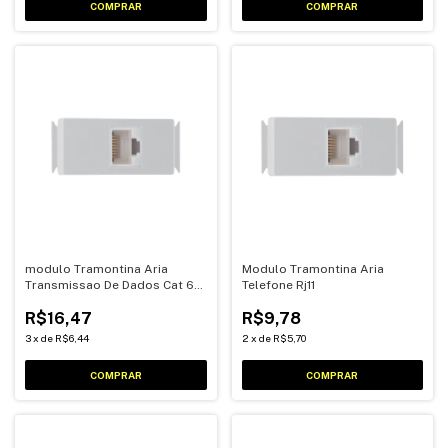
modulo Tramontina Aria
Modulo Tramontina Aria
Transmissao De Dados Cat 6
Telefone Rj11
Rj45
R$16,47
R$9,78
3
x
de
R$6,44
2
x
de
R$5,70