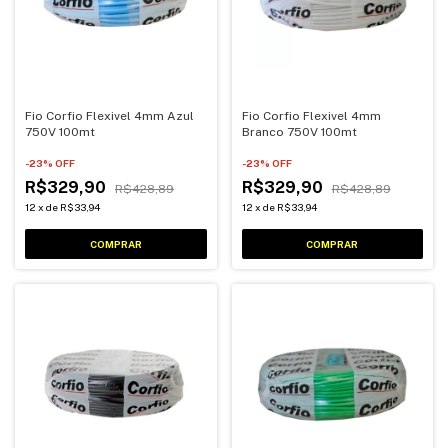
Fio Corfio Flexivel 4mm Azul
Fio Corfio Flexivel 4mm
750V 100mt
Branco 750V 100mt
-
23
% OFF
-
23
% OFF
R$329,90
R$329,90
R$428,89
R$428,89
12
x
de
R$33,94
12
x
de
R$33,94