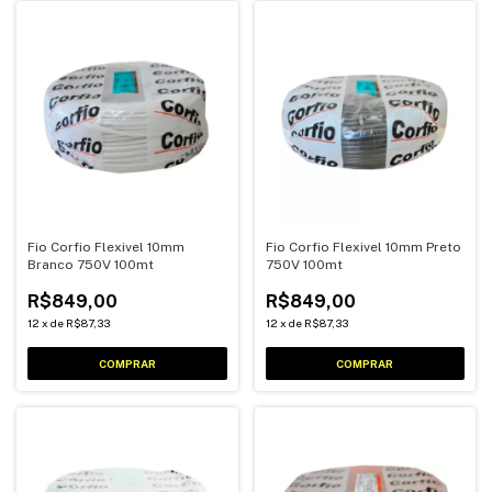
Fio Corfio Flexivel 10mm
Fio Corfio Flexivel 10mm Preto
Branco 750V 100mt
750V 100mt
R$849,00
R$849,00
12
x
de
R$87,33
12
x
de
R$87,33