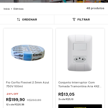
48 produtos
Início
>
Elétricos
ORDENAR
FILTRAR
Fio Corfio Flexivel 2.5mm Azul
Conjunto Interruptor Com
750V 100mt
Tomada Tramontina Aria 4X2
2P+T 10A 250V
R$13,05
-
24
% OFF
R$199,90
3
x
de
R$5,10
R$263,89
12
x
de
R$20,56