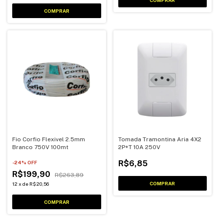
Fio Corfio Flexivel 2.5mm
Tomada Tramontina Aria 4X2
Branco 750V 100mt
2P+T 10A 250V
R$6,85
-
24
% OFF
R$199,90
R$263,89
12
x
de
R$20,56