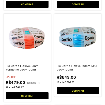
Fio Corfio Flexivel 6mm
Fio Corfio Flexivel 10mm Azul
Vermelho 750V 100mt
750V 100mt
R$849,00
-
7
% OFF
R$479,00
12
x
de
R$87,33
R$516,89
12
x
de
R$49,27