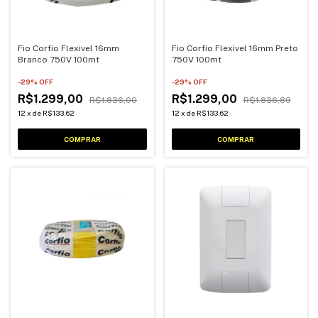
Fio Corfio Flexivel 16mm
Fio Corfio Flexivel 16mm Preto
Branco 750V 100mt
750V 100mt
-
29
% OFF
-
29
% OFF
R$1.299,00
R$1.299,00
R$1.836,00
R$1.836,89
12
x
de
R$133,62
12
x
de
R$133,62