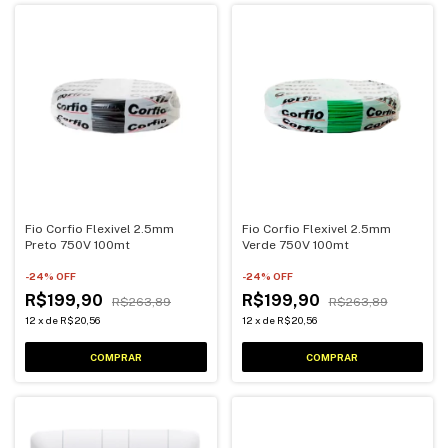
Fio Corfio Flexivel 2.5mm
Fio Corfio Flexivel 2.5mm
Preto 750V 100mt
Verde 750V 100mt
-
24
% OFF
-
24
% OFF
R$199,90
R$199,90
R$263,89
R$263,89
12
x
de
R$20,56
12
x
de
R$20,56