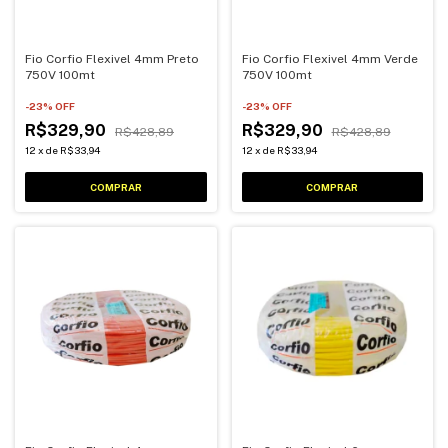
Fio Corfio Flexivel 4mm Preto
Fio Corfio Flexivel 4mm Verde
750V 100mt
750V 100mt
-
23
% OFF
-
23
% OFF
R$329,90
R$329,90
R$428,89
R$428,89
12
x
de
R$33,94
12
x
de
R$33,94