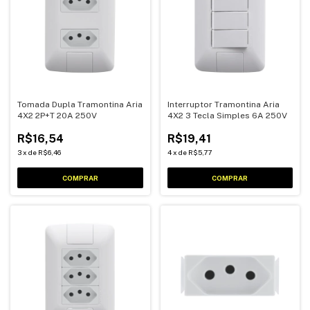
Tomada Dupla Tramontina Aria
Interruptor Tramontina Aria
4X2 2P+T 20A 250V
4X2 3 Tecla Simples 6A 250V
R$16,54
R$19,41
3
x
de
R$6,46
4
x
de
R$5,77