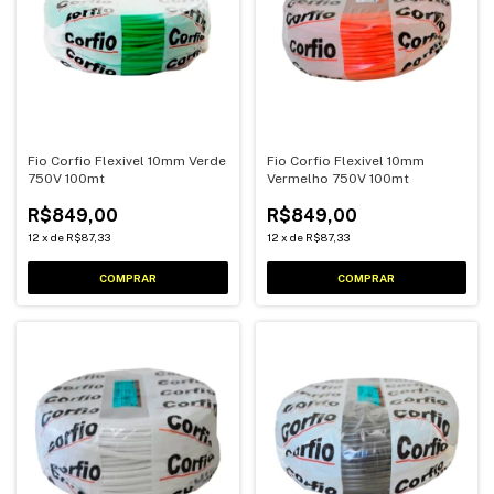
Fio Corfio Flexivel 10mm Verde
Fio Corfio Flexivel 10mm
750V 100mt
Vermelho 750V 100mt
R$849,00
R$849,00
12
x
de
R$87,33
12
x
de
R$87,33