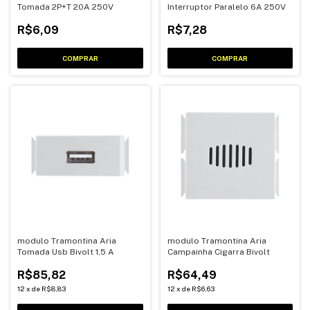
Tomada 2P+T 20A 250V
Interruptor Paralelo 6A 250V
R$6,09
R$7,28
modulo Tramontina Aria
modulo Tramontina Aria
Tomada Usb Bivolt 1,5 A
Campainha Cigarra Bivolt
R$85,82
R$64,49
12
x
de
R$8,83
12
x
de
R$6,63