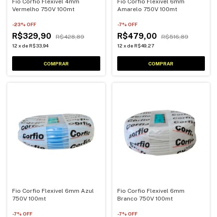
Fio Corfio Flexivel 4mm
Fio Corfio Flexivel 6mm
Vermelho 750V 100mt
Amarelo 750V 100mt
-
23
% OFF
-
7
% OFF
R$329,90
R$479,00
R$428,89
R$516,89
12
x
de
R$33,94
12
x
de
R$49,27
Fio Corfio Flexivel 6mm Azul
Fio Corfio Flexivel 6mm
750V 100mt
Branco 750V 100mt
-
7
% OFF
-
7
% OFF