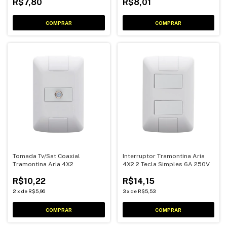
R$7,80
R$8,01
Tomada Tv/Sat Coaxial
Interruptor Tramontina Aria
Tramontina Aria 4X2
4X2 2 Tecla Simples 6A 250V
R$10,22
R$14,15
2
x
de
R$5,96
3
x
de
R$5,53