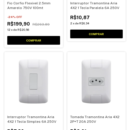
Fio Corfio Flexivel 2.5mm
Interruptor Tramontina Aria
Amarelo 750V 100mt
4X2 1 Tecla Paralela 6A 250V
R$10,87
-
24
% OFF
R$199,90
2
x
de
R$6,34
R$263,89
12
x
de
R$20,56
Interruptor Tramontina Aria
Tomada Tramontina Aria 4X2
4X2 1 Tecla Simples 6A 250V
2P+T 20A 250V