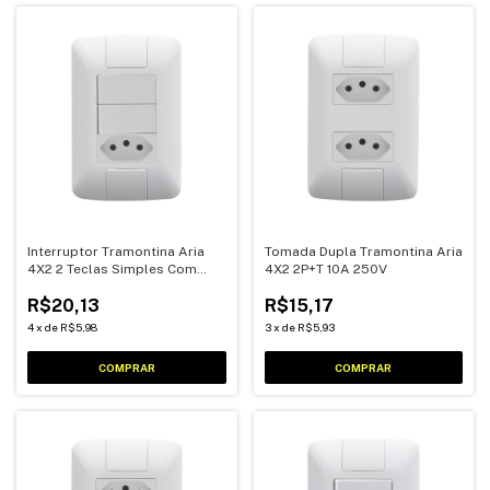
Interruptor Tramontina Aria
Tomada Dupla Tramontina Aria
4X2 2 Teclas Simples Com
4X2 2P+T 10A 250V
Tomada 2P+T 10A 250V
R$20,13
R$15,17
4
x
de
R$5,98
3
x
de
R$5,93