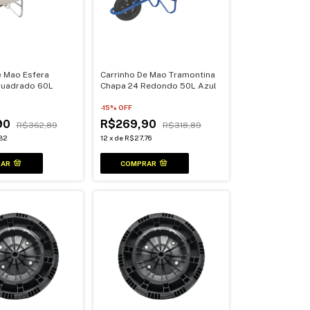
e Mao Esfera
Carrinho De Mao Tramontina
Quadrado 60L
Chapa 24 Redondo 50L Azul
-
15
% OFF
90
R$269,90
R$362,89
R$318,89
82
12
x
de
R$27,76