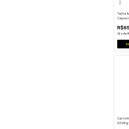
Talha 
Capaci
5mt Co
R$69
12
x
de
R
Carrin
200Kg