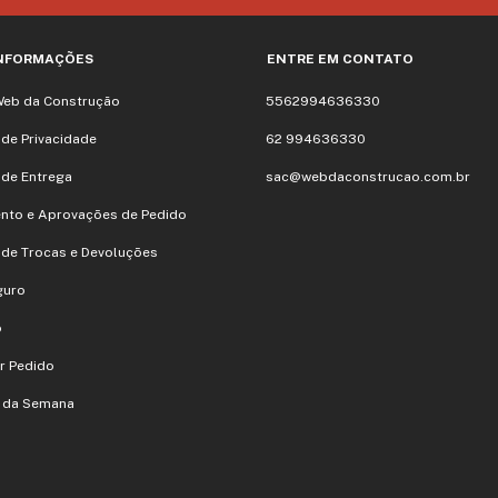
INFORMAÇÕES
ENTRE EM CONTATO
Web da Construção
5562994636330
a de Privacidade
62 994636330
a de Entrega
sac@webdaconstrucao.com.br
nto e Aprovações de Pedido
a de Trocas e Devoluções
guro
o
r Pedido
s da Semana