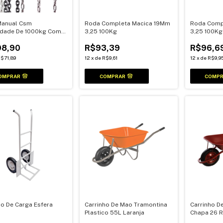
Manual Csm
Roda Completa Macica 19Mm
Roda Comp
dade De 1000kg Com
3,25 100Kg
3,25 100Kg
rrente
8,90
R$93,39
R$96,6
$71,89
12
x
de
R$9,61
12
x
de
R$9,9
ho De Carga Esfera
Carrinho De Mao Tramontina
Carrinho D
Plastico 55L Laranja
Chapa 26 
Vermelho