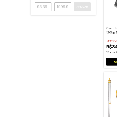
APLICAR
Carrin
120kg 
Carbon
-
24
% O
R$3
12
x
de
R