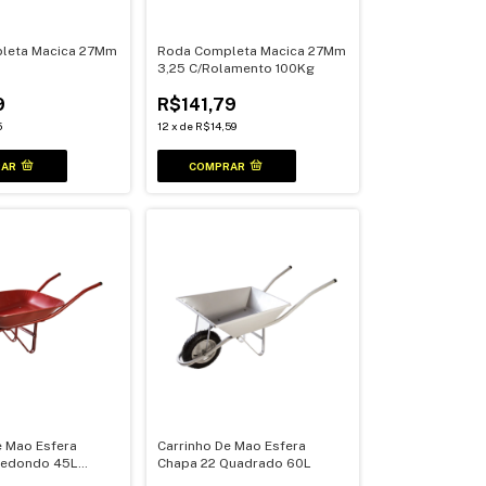
leta Macica 27Mm
Roda Completa Macica 27Mm
3,25 C/Rolamento 100Kg
9
R$141,79
5
12
x
de
R$14,59
e Mao Esfera
Carrinho De Mao Esfera
Redondo 45L
Chapa 22 Quadrado 60L