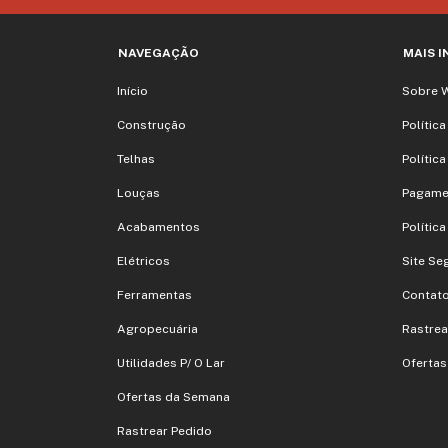
NAVEGAÇÃO
MAIS 
Início
Sobre 
Construção
Polític
Telhas
Polític
Louças
Pagame
Acabamentos
Polític
Elétricos
Site Se
Ferramentas
Contat
Agropecuária
Rastrea
Utilidades P/ O Lar
Oferta
Ofertas da Semana
Rastrear Pedido