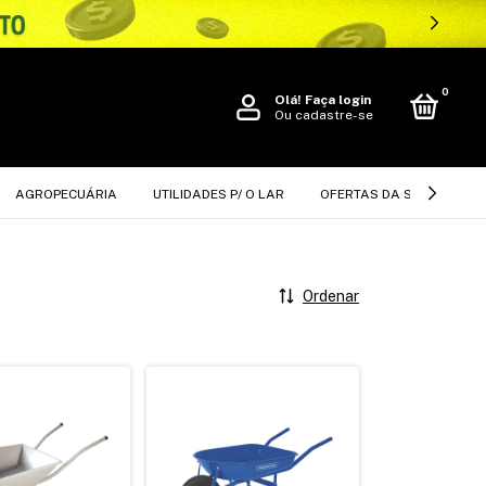
0
Olá!
Faça login
Ou cadastre-se
AGROPECUÁRIA
UTILIDADES P/ O LAR
OFERTAS DA SEMANA
Ordenar