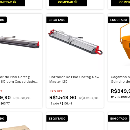
ADO
ESGOTADO
ESGOTADO
or de Piso Cortag
Cortador De Piso Cortag New
Caçamba 50
 115 com Capacidade
Master 125
Guincho de
te 115cm
R$349,
FF
-
18
% OFF
9,90
R$1.549,90
12
x
de
R$35,
R$860,20
R$1.899,90
$63,77
12
x
de
R$159,43
ADO
ESGOTADO
ESGOTADO