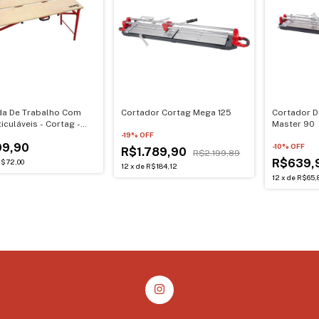
a De Trabalho Com
Cortador Cortag Mega 125
Cortador D
iculáveis - Cortag -
Master 90
-
19
% OFF
9,90
-
10
% OFF
R$1.789,90
R$2.199,89
R$639,
$72,00
12
x
de
R$184,12
12
x
de
R$65,