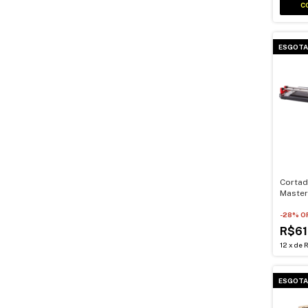
ESGOT
Cortad
Master
de Cor
-
28
% O
R$61
12
x
de
R
ESGOT