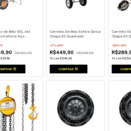
ho de Mão 65L até
Carrinho De Mao Esfera Girica
Carrinho D
Extraforte Aço
Chapa 20 Quadrado
Chapa 20 
o Tramontina
FF
-
17
% OFF
-
20
% OFF
49,90
R$449,90
R$289,
R$460,90
R$538,89
$35,99
12
x
de
R$46,28
12
x
de
R$29,