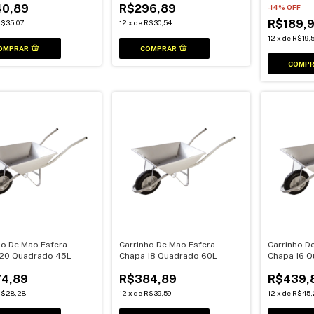
0,89
R$296,89
-
14
% OFF
R$189,
$35,07
12
x
de
R$30,54
12
x
de
R$19,
ho De Mao Esfera
Carrinho De Mao Esfera
Carrinho D
20 Quadrado 45L
Chapa 18 Quadrado 60L
Chapa 16 
4,89
R$384,89
R$439,
R$28,28
12
x
de
R$39,59
12
x
de
R$45,