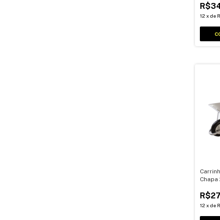
R$34
12
x
de
R
Carrin
Chapa 
R$27
12
x
de