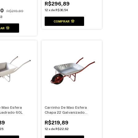
R$296,89
90
12
x
de
R$30,54
R$219,89
53
e Mao Esfera
Carrinho De Mao Esfera
Quadrado 60L
Chapa 22 Galvanizado
Redondo 45L
89
R$219,89
25
12
x
de
R$22,62