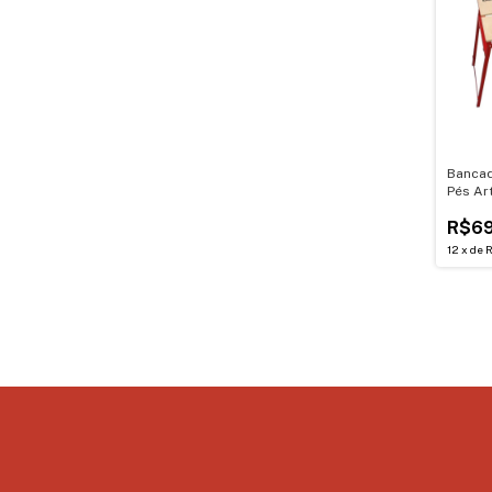
Bancad
Pés Art
60364
R$69
12
x
de
R