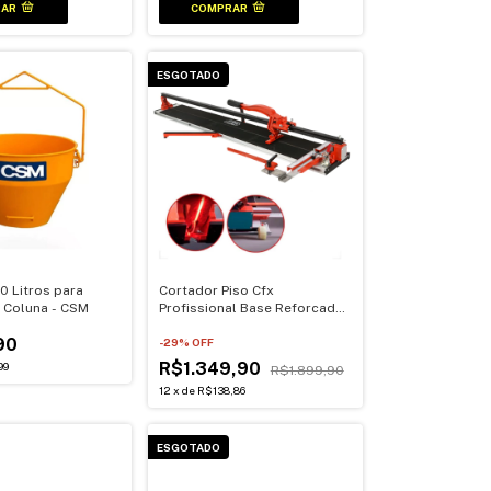
ESGOTADO
 Litros para
Cortador Piso Cfx
 Coluna - CSM
Profissional Base Reforcada
125 Cm
90
-
29
% OFF
R$1.349,90
99
R$1.899,90
12
x
de
R$138,86
ESGOTADO