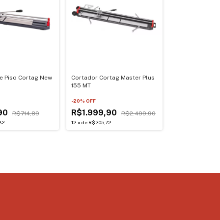
e Piso Cortag New
Cortador Cortag Master Plus
155 MT
-
20
% OFF
90
R$1.999,90
R$714,89
R$2.499,90
82
12
x
de
R$205,72