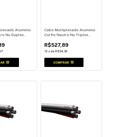
plexado Aluminio
Cabo Multiplexado Aluminio
tro Nu Duplex
Corfio Neutro Nu Triplex
t
10mm 100Mt
89
R$527,89
57
12
x
de
R$54,30