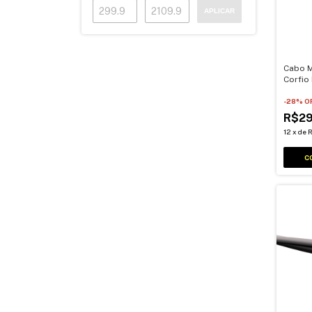
APLICAR
Cabo M
Corfio
10mm 
-
28
% O
R$2
12
x
de
R