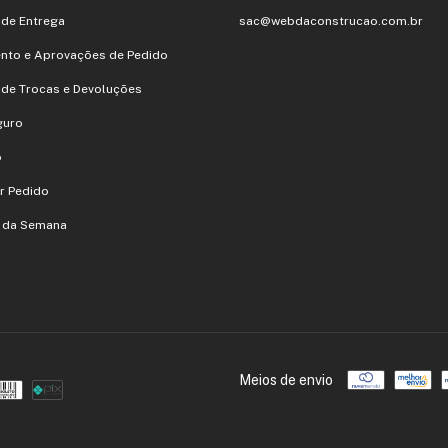
a de Entrega
sac@webdaconstrucao.com.br
nto e Aprovações de Pedido
a de Trocas e Devoluções
guro
o
r Pedido
s da Semana
Meios de envio