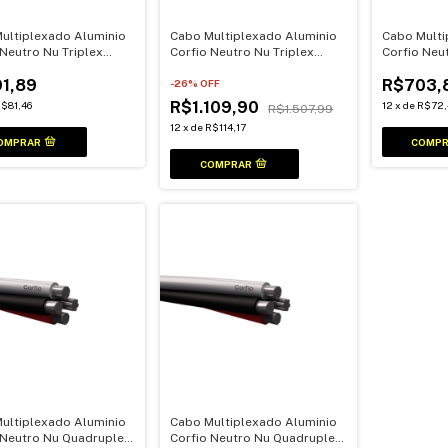
ultiplexado Aluminio
Cabo Multiplexado Aluminio
Cabo Multi
 Neutro Nu Triplex
Corfio Neutro Nu Triplex
Corfio Neu
100Mt
25mm 100Mt
10mm 100M
1,89
R$703,
-
26
% OFF
R$1.109,90
$81,46
12
x
de
R$72,
R$1.507,99
12
x
de
R$114,17
ultiplexado Aluminio
Cabo Multiplexado Aluminio
 Neutro Nu Quadruplex
Corfio Neutro Nu Quadruplex