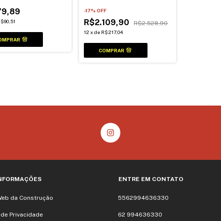
100Mt
35mm 100Mt
9,89
-
17
% OFF
R$2.109,90
$90,51
R$2.528,90
12
x
de
R$217,04
INFORMAÇÕES
ENTRE EM CONTATO
Web da Construção
5562994636330
a de Privacidade
62 994636330