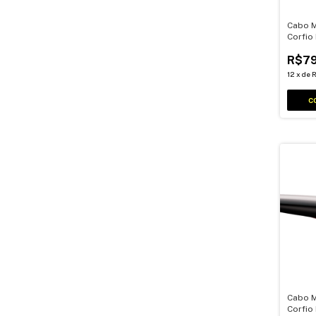
Cabo M
Corfio
16mm 
R$79
12
x
de
R
Cabo M
Corfio