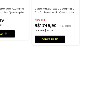
plexado Aluminio
Cabo Multiplexado Aluminio
tro Nu Quadruplex
Corfio Neutro Nu Quadruplex
t
25mm 100Mt
89
-
16
% OFF
R$1.749,90
41
R$2.089,89
12
x
de
R$180,01