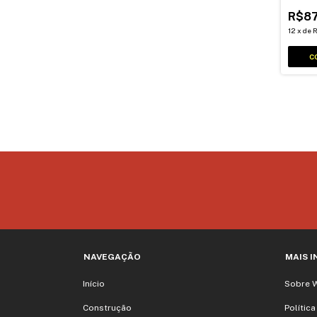
16mm 
R$87
12
x
de
R
NAVEGAÇÃO
MAIS 
Início
Sobre 
Construção
Polític