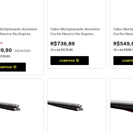
ultiplexado Aluminio
Cabo Multiplexado Aluminio
Cabo Multi
 Neutro Nu Duplex
Corfio Neutro Nu Duplex
Corfio Neu
100Mt
25mm 100Mt
16mm 100M
R$736,89
R$549,
FF
99,90
12
x
de
R$75,80
12
x
de
R$56,
R$417,89
$30,85