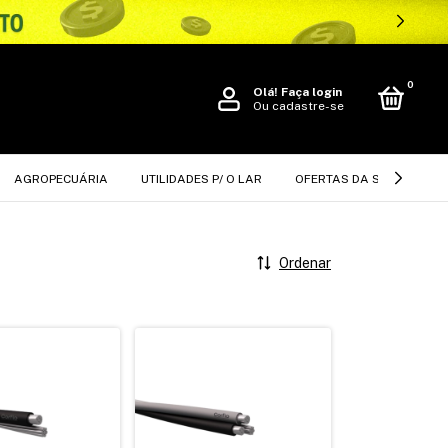
0
Olá!
Faça login
Ou cadastre-se
AGROPECUÁRIA
UTILIDADES P/ O LAR
OFERTAS DA SEMANA
Ordenar