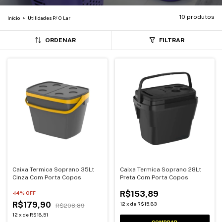
10 produtos
Início
>
Utilidades P/ O Lar
ORDENAR
FILTRAR
Caixa Termica Soprano 35Lt
Caixa Termica Soprano 28Lt
Cinza Com Porta Copos
Preta Com Porta Copos
R$153,89
-
14
% OFF
R$179,90
12
x
de
R$15,83
R$208,89
12
x
de
R$18,51