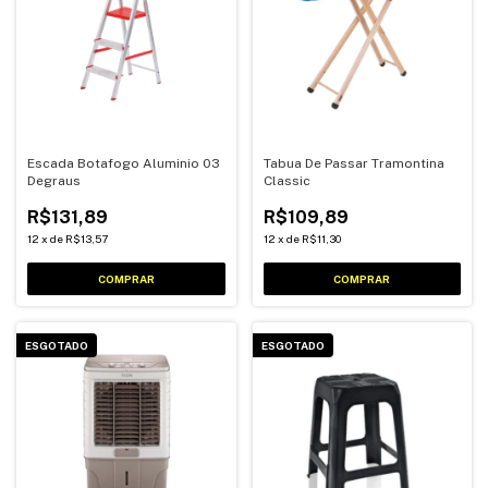
Escada Botafogo Aluminio 03
Tabua De Passar Tramontina
Degraus
Classic
R$131,89
R$109,89
12
x
de
R$13,57
12
x
de
R$11,30
ESGOTADO
ESGOTADO