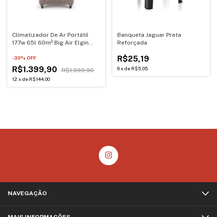
Climatizador De Ar Portátil
Banqueta Jaguar Preta
177w 65l 60m² Big Air Elgin
Reforçada
220V
R$25,19
-
30
% OFF
R$1.399,90
6
x
de
R$5,05
R$1.999,90
12
x
de
R$144,00
NAVEGAÇÃO
MAIS INFORMAÇÕES