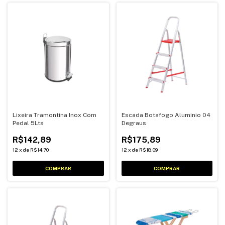
Lixeira Tramontina Inox Com
Escada Botafogo Aluminio 04
Pedal 5Lts
Degraus
R$142,89
R$175,89
12
x
de
R$14,70
12
x
de
R$18,09