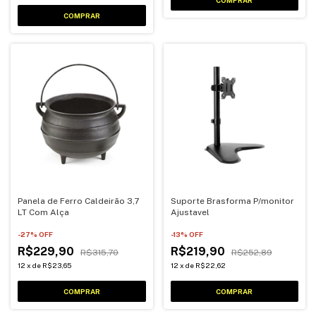
Panela de Ferro Caldeirão 3,7
Suporte Brasforma P/monitor
LT Com Alça
Ajustavel
-
27
% OFF
-
13
% OFF
R$229,90
R$219,90
R$315,70
R$252,89
12
x
de
R$23,65
12
x
de
R$22,62