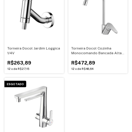
Torneira Docol Jardim Loggica
Torneira Docol Cozinha
1/4V
Monocomando Bancada Alta
Gali
R$263,89
R$472,89
12
x
de
R$27,15
12
x
de
R$48,64
ESGOTADO