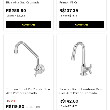
Bica Alta Gali Cromada
Primor 1/2 Cr
R$289,90
R$137,39
12
x
de
R$29,82
12
x
de
R$14,13
Torneira Docol Pia Parede Bica
Torneira Docol Lavatorio Mesa
Alta Primor Cromado
Bica Alta Primor Cromado
R$142,89
-
1
% OFF
R$119,90
12
x
de
R$14,70
R$120,89