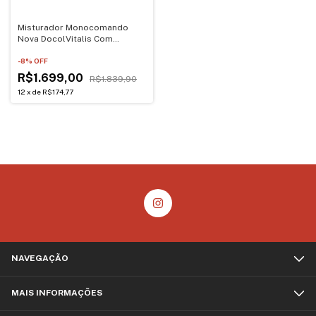
Misturador Monocomando
Nova DocolVitalis Com
Purificador 1579606 Cromado
-
8
% OFF
R$1.699,00
R$1.839,90
12
x
de
R$174,77
NAVEGAÇÃO
MAIS INFORMAÇÕES