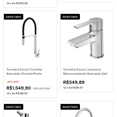
12
x
de
R$154,29
ESGOTADO
ESGOTADO
Torneira Docol Cozinha
Torneira Docol Lavatorio
Bancada Chrome/Preto
Monocomando Bancada Gali
R$549,89
-
21
% OFF
R$1.549,90
12
x
de
R$56,57
R$1.967,90
12
x
de
R$159,43
ESGOTADO
ESGOTADO