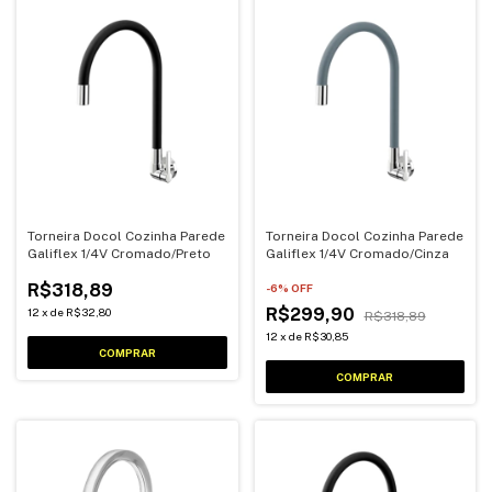
Torneira Docol Cozinha Parede
Torneira Docol Cozinha Parede
Galiflex 1/4V Cromado/Preto
Galiflex 1/4V Cromado/Cinza
R$318,89
-
6
% OFF
R$299,90
12
x
de
R$32,80
R$318,89
12
x
de
R$30,85