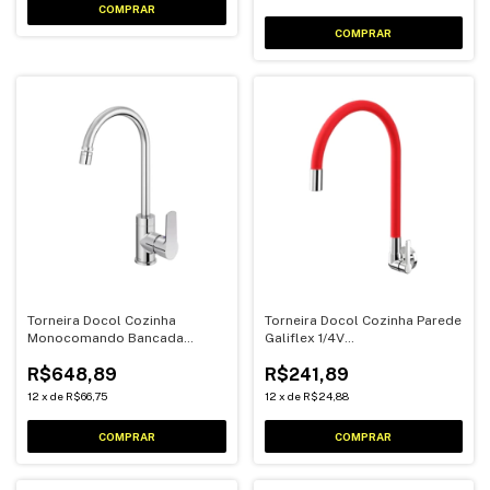
Torneira Docol Cozinha
Torneira Docol Cozinha Parede
Monocomando Bancada
Galiflex 1/4V
Chess
Cromado/Vermelho
R$648,89
R$241,89
12
x
de
R$66,75
12
x
de
R$24,88