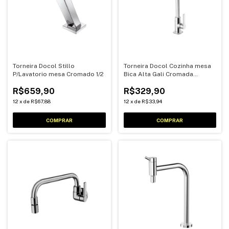
Torneira Docol Stillo
Torneira Docol Cozinha mesa
P/Lavatorio mesa Cromado 1/2
Bica Alta Gali Cromada
00801306
R$659,90
R$329,90
12
x
de
R$67,88
12
x
de
R$33,94