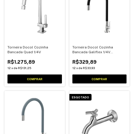
Torneira Docol Cozinha
Torneira Docol Cozinha
Bancada Quad 1/4V
Bancada Galiflex 1/4V
Cromado/Preto
R$1.275,89
R$329,89
12
x
de
R$131,25
12
x
de
R$33,93
ESGOTADO