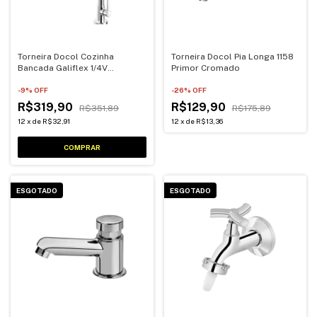
Torneira Docol Cozinha
Torneira Docol Pia Longa 1158
Bancada Galiflex 1/4V
Primor Cromado
Cromado/Cinza
-
9
% OFF
-
26
% OFF
R$319,90
R$129,90
R$351,89
R$175,89
12
x
de
R$32,91
12
x
de
R$13,36
ESGOTADO
ESGOTADO