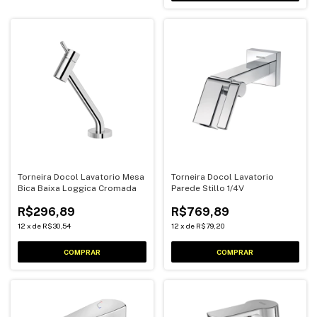
Torneira Docol Lavatorio Mesa
Torneira Docol Lavatorio
Bica Baixa Loggica Cromada
Parede Stillo 1/4V
R$296,89
R$769,89
12
x
de
R$30,54
12
x
de
R$79,20