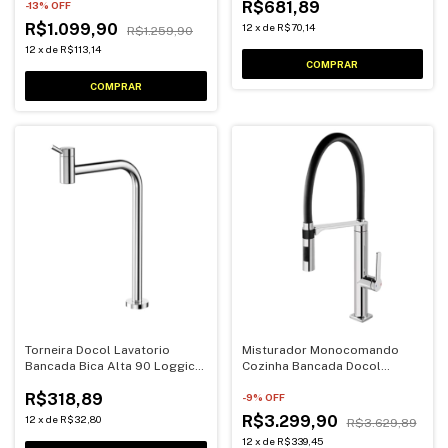
R$681,89
-
13
% OFF
R$1.099,90
12
x
de
R$70,14
R$1.259,90
12
x
de
R$113,14
Torneira Docol Lavatorio
Misturador Monocomando
Bancada Bica Alta 90 Loggica
Cozinha Bancada Docol
1/4V
Cromado/Black
R$318,89
-
9
% OFF
R$3.299,90
12
x
de
R$32,80
R$3.629,89
12
x
de
R$339,45