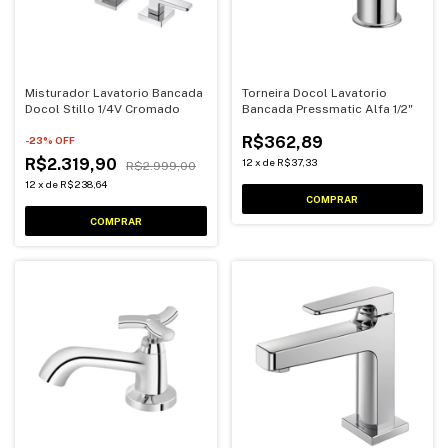
Misturador Lavatorio Bancada
Torneira Docol Lavatorio
Docol Stillo 1/4V Cromado
Bancada Pressmatic Alfa 1/2"
R$362,89
-
23
% OFF
R$2.319,90
12
x
de
R$37,33
R$2.999,00
12
x
de
R$238,64