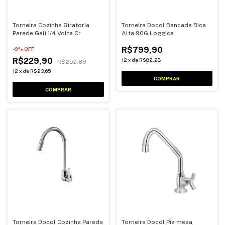
Torneira Cozinha Giratoria
Torneira Docol Bancada Bica
Parede Gali 1/4 Volta Cr
Alta 90G Loggica
R$799,90
-
9
% OFF
R$229,90
12
x
de
R$82,28
R$252,89
12
x
de
R$23,65
Torneira Docol Cozinha Parede
Torneira Docol Pia mesa