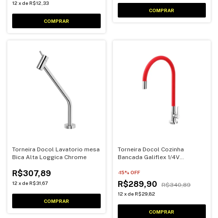
12
x
de
R$12,33
Torneira Docol Lavatorio mesa
Torneira Docol Cozinha
Bica Alta Loggica Chrome
Bancada Galiflex 1/4V
Vermelha
R$307,89
-
15
% OFF
R$289,90
12
x
de
R$31,67
R$340,89
12
x
de
R$29,82