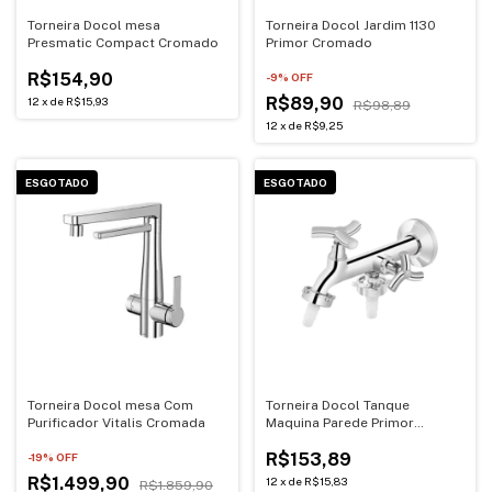
Torneira Docol mesa
Torneira Docol Jardim 1130
Presmatic Compact Cromado
Primor Cromado
R$154,90
-
9
% OFF
R$89,90
12
x
de
R$15,93
R$98,89
12
x
de
R$9,25
ESGOTADO
ESGOTADO
Torneira Docol mesa Com
Torneira Docol Tanque
Purificador Vitalis Cromada
Maquina Parede Primor
Cromado
R$153,89
-
19
% OFF
R$1.499,90
12
x
de
R$15,83
R$1.859,90