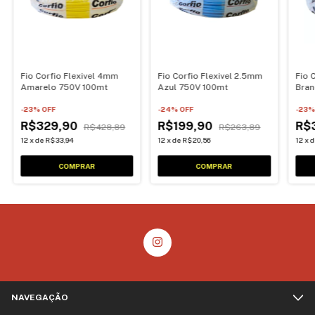
Fio Corfio Flexivel 4mm
Fio Corfio Flexivel 2.5mm
Fio 
Amarelo 750V 100mt
Azul 750V 100mt
Bran
-
23
% OFF
-
24
% OFF
-
23
%
R$329,90
R$199,90
R$
R$428,89
R$263,89
12
x
de
R$33,94
12
x
de
R$20,56
12
x
NAVEGAÇÃO