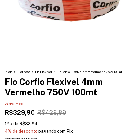
Início
>
Elétricos
>
Fio Flexível
>
Fio Corfio Flexivel 4mm Vermelho 750V 100mt
Fio Corfio Flexivel 4mm
Vermelho 750V 100mt
-
23
% OFF
R$329,90
R$428,89
12
x
de
R$33,94
4% de desconto
pagando com Pix