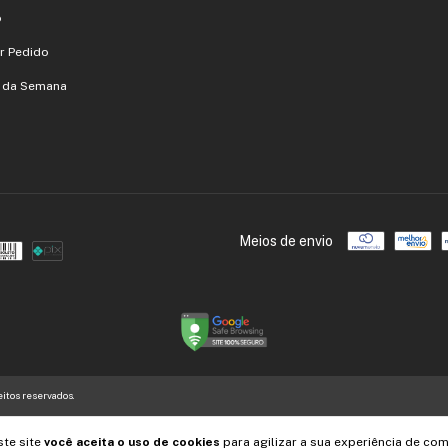
o
r Pedido
s da Semana
Meios de envio
eitos reservados.
ste site
você aceita o uso de cookies
para agilizar a sua experiência de com