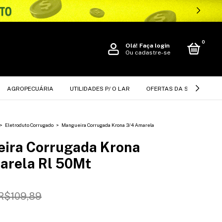
0
Olá!
Faça login
Ou cadastre-se
AGROPECUÁRIA
UTILIDADES P/ O LAR
OFERTAS DA SEMANA
>
Eletroduto Corrugado
>
Mangueira Corrugada Krona 3/4 Amarela
ira Corrugada Krona
arela Rl 50Mt
R$109,89