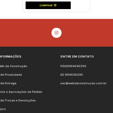
INFORMAÇÕES
ENTRE EM CONTATO
Web da Construção
5562994636330
a de Privacidade
62 994636330
a de Entrega
sac@webdaconstrucao.com.br
nto e Aprovações de Pedido
a de Trocas e Devoluções
guro