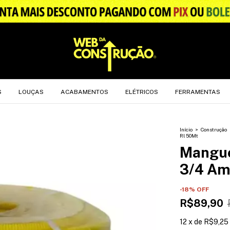
.
S
LOUÇAS
ACABAMENTOS
ELÉTRICOS
FERRAMENTAS
Início
>
Construção
Rl 50Mt
Mangue
3/4 Am
-
18
% OFF
R$89,90
12
x
de
R$9,25