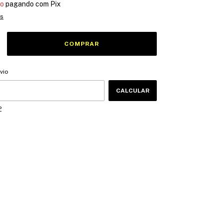
to
pagando com Pix
es
CEP:
ALTERAR CEP
vio
CALCULAR
P