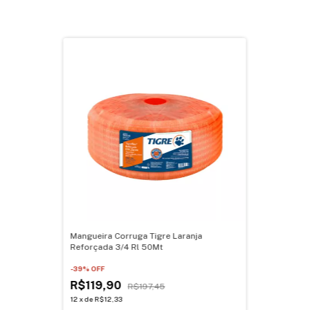
Mangueira Corruga Tigre Laranja
Reforçada 3/4 Rl 50Mt
-
39
% OFF
R$119,90
R$197,45
12
x
de
R$12,33