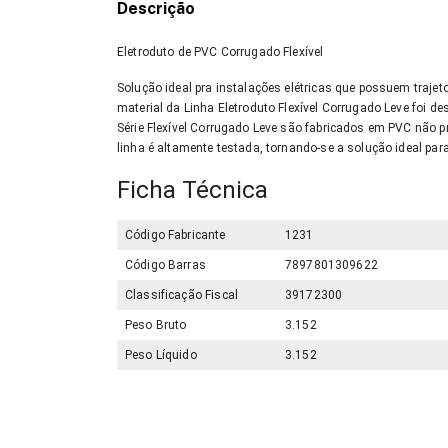
Descrição
Eletroduto de PVC Corrugado Flexível
Solução ideal pra instalações elétricas que possuem trajeto
material da Linha Eletroduto Flexível Corrugado Leve foi 
Série Flexível Corrugado Leve são fabricados em PVC não 
linha é altamente testada, tornando-se a solução ideal para
Ficha Técnica
Código Fabricante
1231
Código Barras
7897801309622
Classificação Fiscal
39172300
Peso Bruto
3.152
Peso Líquido
3.152