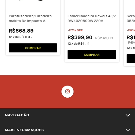
Parafusadeira/Furadeira
Esmerilhadeira Dewalt 4.1/2
Serr
makita De Impacto A
DW4020800W 220V
355
Bateria 12V E Carregador
R$868,89
Bivolt
-
27
% OFF
-
20
%
R$399,90
R$1
12
x
de
R$89,38
R$549,89
R$1
12
x
de
R$41,14
12
x
NAVEGAÇÃO
MAIS INFORMAÇÕES