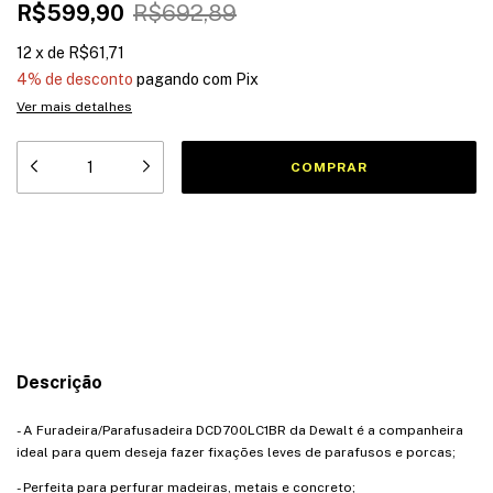
R$599,90
R$692,89
12
x
de
R$61,71
4% de desconto
pagando com Pix
Ver mais detalhes
Meios de envio
Entregas para o CEP:
ALTERAR CEP
CALCULAR
Descrição
- A Furadeira/Parafusadeira DCD700LC1BR da Dewalt é a companheira
ideal para quem deseja fazer fixações leves de parafusos e porcas;
- Perfeita para perfurar madeiras, metais e concreto;