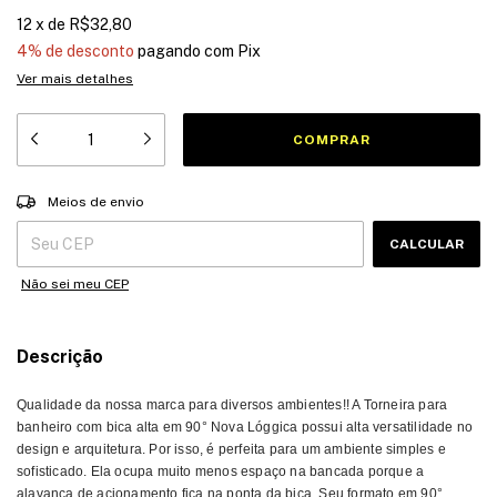
12
x
de
R$32,80
4% de desconto
pagando com Pix
Ver mais detalhes
Entregas para o CEP:
ALTERAR CEP
Meios de envio
CALCULAR
Não sei meu CEP
Descrição
Qualidade da nossa marca para diversos ambientes!! A Torneira para
banheiro com bica alta em 90° Nova Lóggica possui alta versatilidade no
design e arquitetura. Por isso, é perfeita para um ambiente simples e
sofisticado. Ela ocupa muito menos espaço na bancada porque a
alavanca de acionamento fica na ponta da bica. Seu formato em 90°