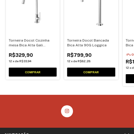
Torneira Docol Cozinha
Torneira Docol Bancada
Torn
mesa Bica Alta Gali
Bica Alta 90G Loggica
Bica
Cromada 00801306
R$329,90
R$799,90
-
1
% O
R$
12
x
de
R$33,94
12
x
de
R$82,28
12
x