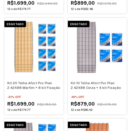
R$1.699,00
R$899,00
R$2.044,00
R$1.076,00
12
x
de
R$174,77
12
x
de
R$92,48
ESGOTADO
ESGOTADO
Kit 20 Telha Afort Pvc Plan
Kit 10 Telha Afort Pvc Plan
2.42X88 Marfim + 8 kit Fixação
2.42X88 Cinza + 4 kit Fixação
-
21
% OFF
-
18
% OFF
R$1.699,00
R$879,00
R$2.153,00
R$1.076,00
12
x
de
R$174,77
12
x
de
R$90,42
ESGOTADO
ESGOTADO