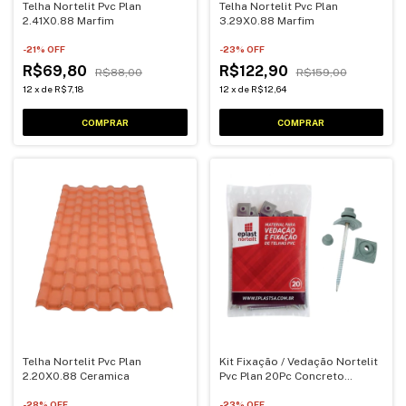
Telha Nortelit Pvc Plan
Telha Nortelit Pvc Plan
2.41X0.88 Marfim
3.29X0.88 Marfim
-
21
% OFF
-
23
% OFF
R$69,80
R$122,90
R$88,00
R$159,00
12
x
de
R$7,18
12
x
de
R$12,64
Telha Nortelit Pvc Plan
Kit Fixação / Vedação Nortelit
2.20X0.88 Ceramica
Pvc Plan 20Pc Concreto
Completo
-
28
% OFF
-
23
% OFF