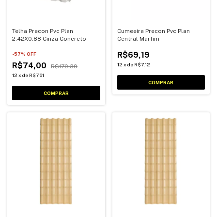
Telha Precon Pvc Plan
Cumeeira Precon Pvc Plan
2.42X0.88 Cinza Concreto
Central Marfim
R$69,19
-
57
% OFF
R$74,00
12
x
de
R$7,12
R$170,39
12
x
de
R$7,61