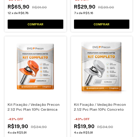
R$65,90
R$29,90
R$91,00
R$39,00
12
x
de
R$6,78
7
x
de
R$5,16
Kit Fixação / Vedação Precon
Kit Fixação / Vedação Precon
2.1/2 Pvc Plan 10Pc Cerâmica
2.1/2 Pvc Plan 10Pc Concreto
-
43
% OFF
-
43
% OFF
R$19,90
R$19,90
R$34,90
R$34,90
4
x
de
R$5,91
4
x
de
R$5,91