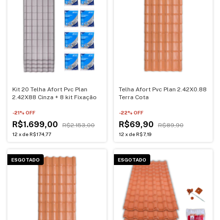
Kit 20 Telha Afort Pvc Plan
Telha Afort Pvc Plan 2.42X0.88
2.42X88 Cinza + 8 kit Fixação
Terra Cota
-
21
% OFF
-
22
% OFF
R$1.699,00
R$69,90
R$2.153,00
R$89,90
12
x
de
R$174,77
12
x
de
R$7,19
ESGOTADO
ESGOTADO