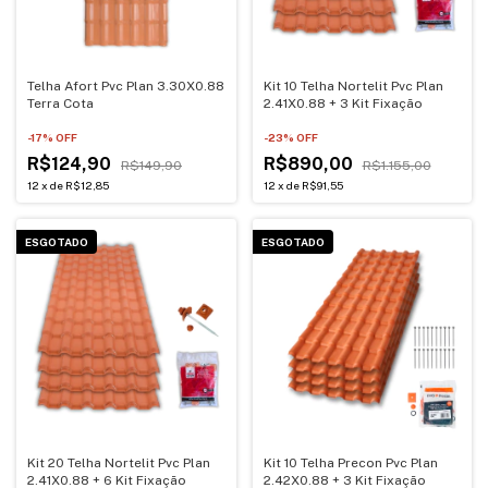
Telha Afort Pvc Plan 3.30X0.88
Kit 10 Telha Nortelit Pvc Plan
Terra Cota
2.41X0.88 + 3 Kit Fixação
-
17
% OFF
-
23
% OFF
R$124,90
R$890,00
R$149,90
R$1.155,00
12
x
de
R$12,85
12
x
de
R$91,55
ESGOTADO
ESGOTADO
Kit 20 Telha Nortelit Pvc Plan
Kit 10 Telha Precon Pvc Plan
2.41X0.88 + 6 Kit Fixação
2.42X0.88 + 3 Kit Fixação