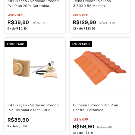
Kit Fixação / Vedacao Precon
Telha Precon Pvc Plan
Pvc Plan 20Pc Ceramica
3.30X0.88 Marfim
Completo
-
26
% OFF
-
38
% OFF
R$39,90
R$129,90
R$53,79
R$208,89
9
x
de
R$5,39
12
x
de
R$13,36
ESGOTADO
ESGOTADO
Kit Fixação / Vedacao Precon
Cumeeira Precon Pvc Plan
Pvc Colonial e Plan 20Pc
Central Ceramica
Marfim
R$39,90
-
22
% OFF
R$59,90
9
x
de
R$5,39
R$76,89
12
x
de
R$6,16