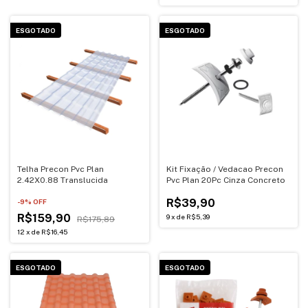
ESGOTADO
ESGOTADO
Telha Precon Pvc Plan
Kit Fixação / Vedacao Precon
2.42X0.88 Translucida
Pvc Plan 20Pc Cinza Concreto
R$39,90
-
9
% OFF
R$159,90
9
x
de
R$5,39
R$175,89
12
x
de
R$16,45
ESGOTADO
ESGOTADO