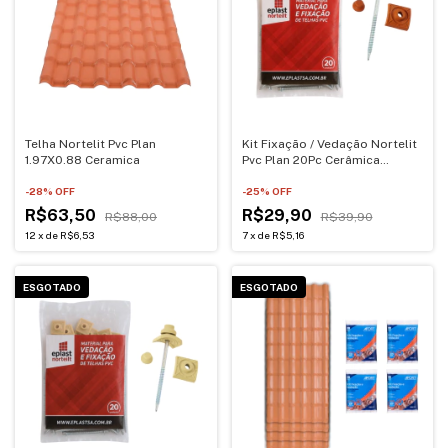
Telha Nortelit Pvc Plan
Kit Fixação / Vedação Nortelit
1.97X0.88 Ceramica
Pvc Plan 20Pc Cerâmica
Completo
-
28
% OFF
-
25
% OFF
R$63,50
R$29,90
R$88,00
R$39,90
12
x
de
R$6,53
7
x
de
R$5,16
ESGOTADO
ESGOTADO