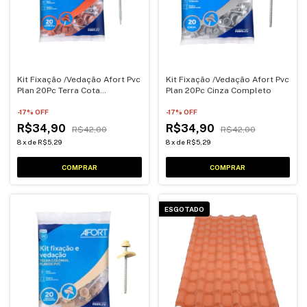
Kit Fixação /Vedação Afort Pvc
Kit Fixação /Vedação Afort Pvc
Plan 20Pc Terra Cota
Plan 20Pc Cinza Completo
Completo
-
17
% OFF
-
17
% OFF
R$34,90
R$34,90
R$42,00
R$42,00
8
x
de
R$5,29
8
x
de
R$5,29
ESGOTADO