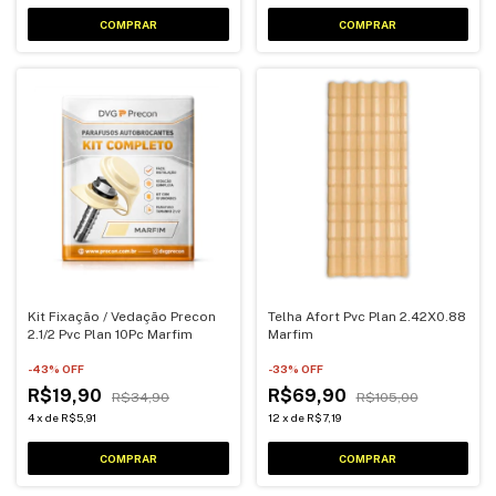
Kit Fixação / Vedação Precon
Telha Afort Pvc Plan 2.42X0.88
2.1/2 Pvc Plan 10Pc Marfim
Marfim
-
43
% OFF
-
33
% OFF
R$19,90
R$69,90
R$34,90
R$105,00
4
x
de
R$5,91
12
x
de
R$7,19