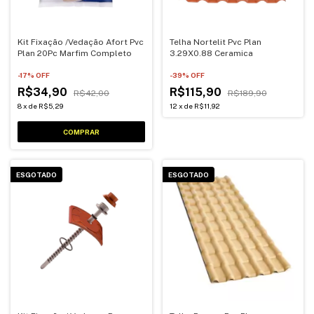
Kit Fixação /Vedação Afort Pvc
Telha Nortelit Pvc Plan
Plan 20Pc Marfim Completo
3.29X0.88 Ceramica
-
17
% OFF
-
39
% OFF
R$34,90
R$115,90
R$42,00
R$189,90
8
x
de
R$5,29
12
x
de
R$11,92
ESGOTADO
ESGOTADO