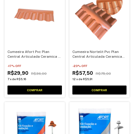
Cumeeira Afort Pvc Plan
Cumeeira Nortelit Pvc Plan
Central Articulada Ceramica 1
Central Articulada Ceramica
Lado
Par
-
17
% OFF
-
23
% OFF
R$29,90
R$57,50
R$36,00
R$75,00
7
x
de
R$5,16
12
x
de
R$5,91