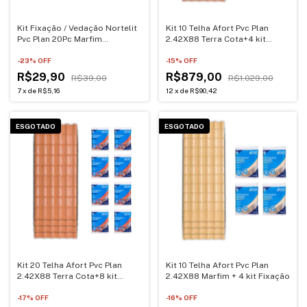
Kit Fixação / Vedação Nortelit
Kit 10 Telha Afort Pvc Plan
Pvc Plan 20Pc Marfim
2.42X88 Terra Cota+4 kit
Completo
Fixação
-
23
% OFF
-
15
% OFF
R$29,90
R$879,00
R$39,00
R$1.029,00
7
x
de
R$5,16
12
x
de
R$90,42
ESGOTADO
ESGOTADO
Kit 20 Telha Afort Pvc Plan
Kit 10 Telha Afort Pvc Plan
2.42X88 Terra Cota+8 kit
2.42X88 Marfim + 4 kit Fixação
Fixação
-
17
% OFF
-
16
% OFF