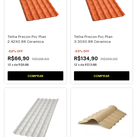
Telha Precon Pvc Plan
Telha Precon Pvc Plan
2.42X0.88 Ceramica
3.30X0.88 Ceramica
-
52
% OFF
-
33
% OFF
R$66,90
R$134,90
R$138,50
R$199,90
12
x
de
R$6,88
12
x
de
R$13,88