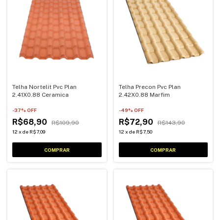
Telha Nortelit Pvc Plan
Telha Precon Pvc Plan
2.41X0.88 Ceramica
2.42X0.88 Marfim
-
37
% OFF
-
49
% OFF
R$68,90
R$72,90
R$109,90
R$143,90
12
x
de
R$7,09
12
x
de
R$7,50