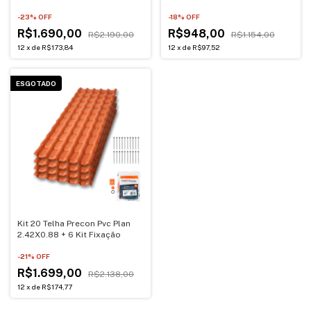
-
23
% OFF
-
18
% OFF
R$1.690,00
R$948,00
R$2.190,00
R$1.154,00
12
x
de
R$173,84
12
x
de
R$97,52
ESGOTADO
Kit 20 Telha Precon Pvc Plan
2.42X0.88 + 6 Kit Fixação
-
21
% OFF
R$1.699,00
R$2.138,00
12
x
de
R$174,77