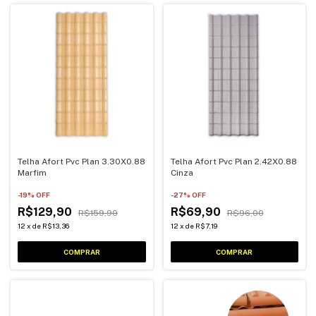
Telha Afort Pvc Plan 3.30X0.88
Telha Afort Pvc Plan 2.42X0.88
Marfim
Cinza
-
19
% OFF
-
27
% OFF
R$129,90
R$69,90
R$159,90
R$96,00
12
x
de
R$13,36
12
x
de
R$7,19