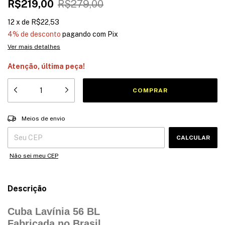
R$219,00
R$279,00
12
x
de
R$22,53
4% de desconto
pagando com Pix
Ver mais detalhes
Atenção, última peça!
Entregas para o CEP:
ALTERAR CEP
Meios de envio
CALCULAR
Não sei meu CEP
Descrição
Cuba Lavínia 56 BL
Fabricada no Brasil.