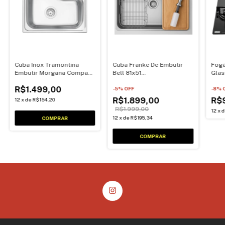
Cuba Inox Tramontina
Cuba Franke De Embutir
Fogã
Embutir Morgana Compact
Bell 81x51
Glas
Undermount 48 FX Com
C/acessórios15188 Cor
Pret
R$1.499,00
Valvula
Inox
-
5
% OFF
-
8
% 
R$1.899,00
R$
12
x
de
R$154,20
R$1.999,00
12
x
12
x
de
R$195,34