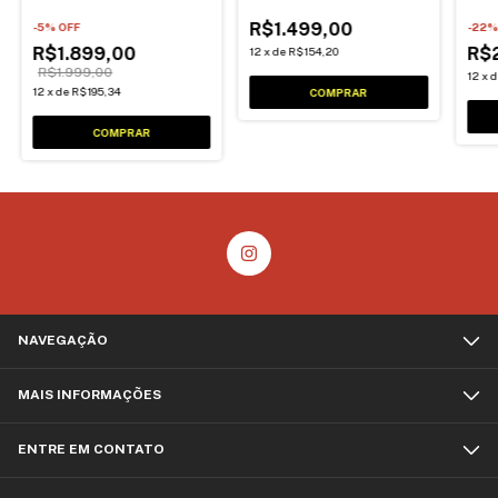
C/acessórios15188 Cor
Undermount 48 FX Com
S/ V
R$1.499,00
Inox
-
5
% OFF
Valvula
-
22
%
R$1.899,00
R$
12
x
de
R$154,20
R$1.999,00
12
x
12
x
de
R$195,34
NAVEGAÇÃO
MAIS INFORMAÇÕES
ENTRE EM CONTATO