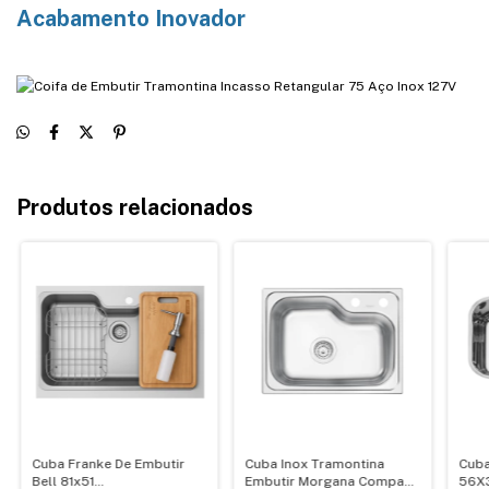
Acabamento Inovador
Produtos relacionados
Cuba Franke De Embutir
Cuba Inox Tramontina
Cuba
Bell 81x51
Embutir Morgana Compact
56X3