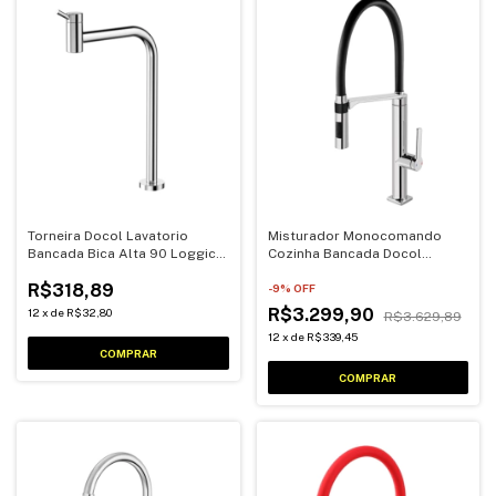
Torneira Docol Lavatorio
Misturador Monocomando
Bancada Bica Alta 90 Loggica
Cozinha Bancada Docol
1/4V
Cromado/Black
R$318,89
-
9
% OFF
R$3.299,90
12
x
de
R$32,80
R$3.629,89
12
x
de
R$339,45