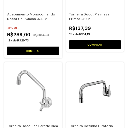
Acabamento Monocomando
Torneira Docol Pia mesa
Docol Gali/Chess 3/4 Cr
Primor 1/2 Cr
R$137,39
-
5
% OFF
R$289,00
12
x
de
R$14,13
R$304,81
12
x
de
R$29,73
Torneira Docol Pia Parede Bica
Torneira Cozinha Giratoria