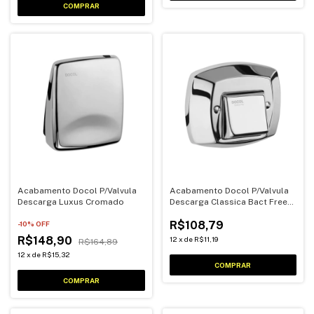
Acabamento Docol P/Valvula
Acabamento Docol P/Valvula
Descarga Luxus Cromado
Descarga Classica Bact Free
Cromado
R$108,79
-
10
% OFF
R$148,90
12
x
de
R$11,19
R$164,89
12
x
de
R$15,32