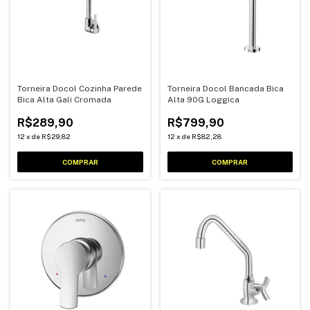
Torneira Docol Cozinha Parede
Torneira Docol Bancada Bica
Bica Alta Gali Cromada
Alta 90G Loggica
R$289,90
R$799,90
12
x
de
R$29,82
12
x
de
R$82,28