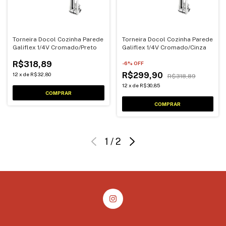
Torneira Docol Cozinha Parede
Torneira Docol Cozinha Parede
Galiflex 1/4V Cromado/Preto
Galiflex 1/4V Cromado/Cinza
R$318,89
-
6
% OFF
R$299,90
12
x
de
R$32,80
R$318,89
12
x
de
R$30,85
1
/
2