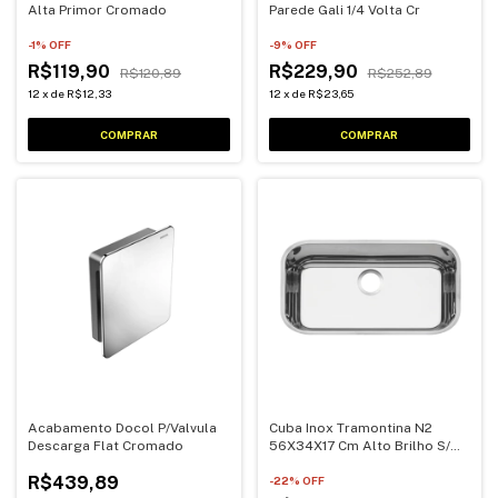
Alta Primor Cromado
Parede Gali 1/4 Volta Cr
-
1
% OFF
-
9
% OFF
R$119,90
R$229,90
R$120,89
R$252,89
12
x
de
R$12,33
12
x
de
R$23,65
Acabamento Docol P/Valvula
Cuba Inox Tramontina N2
Descarga Flat Cromado
56X34X17 Cm Alto Brilho S/
Valvula
R$439,89
-
22
% OFF