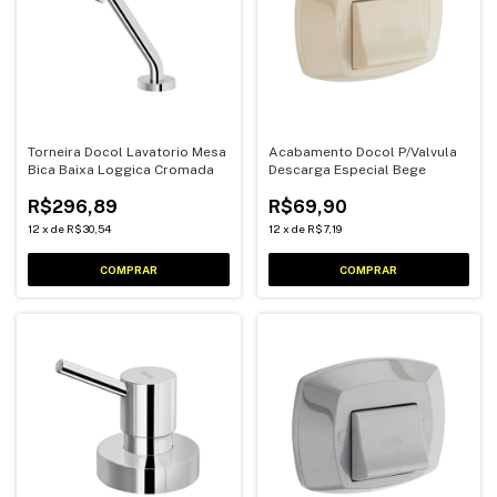
Torneira Docol Lavatorio Mesa
Acabamento Docol P/Valvula
Bica Baixa Loggica Cromada
Descarga Especial Bege
R$296,89
R$69,90
12
x
de
R$30,54
12
x
de
R$7,19