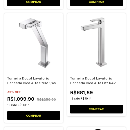
Torneira Docol Lavatorio
Torneira Docol Lavatorio
Bancada Bica Alta Stillo 1/4V
Bancada Bica Alta Lift 1/4V
R$681,89
-
13
% OFF
R$1.099,90
12
x
de
R$70,14
R$1.259,90
12
x
de
R$113,14