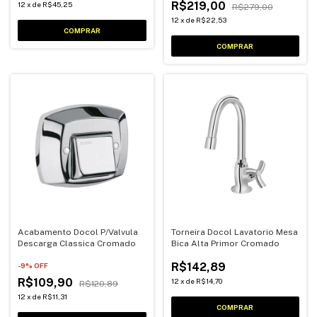
R$219,00
12
x
de
R$45,25
R$279,00
12
x
de
R$22,53
Acabamento Docol P/Valvula
Torneira Docol Lavatorio Mesa
Descarga Classica Cromado
Bica Alta Primor Cromado
R$142,89
-
9
% OFF
R$109,90
12
x
de
R$14,70
R$120,89
12
x
de
R$11,31