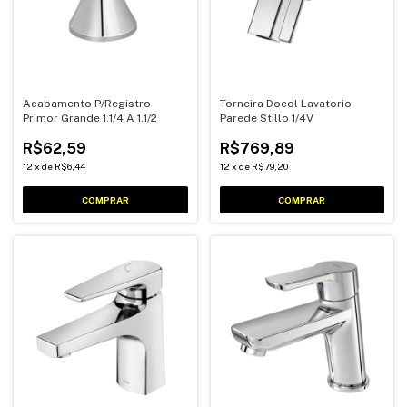
Acabamento P/Registro
Torneira Docol Lavatorio
Primor Grande 1.1/4 A 1.1/2
Parede Stillo 1/4V
R$62,59
R$769,89
12
x
de
R$6,44
12
x
de
R$79,20