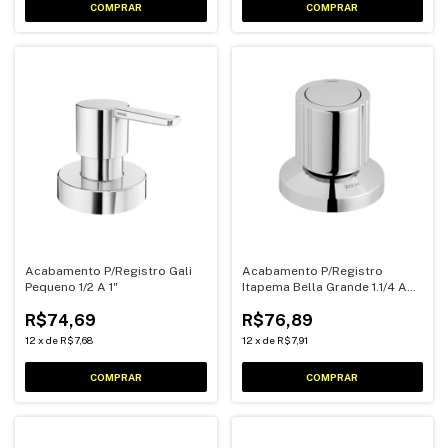
Acabamento P/Registro Gali
Acabamento P/Registro
Pequeno 1/2 A 1"
Itapema Bella Grande 1.1/4 A
1.1/2
R$74,69
R$76,89
12
x
de
R$7,68
12
x
de
R$7,91