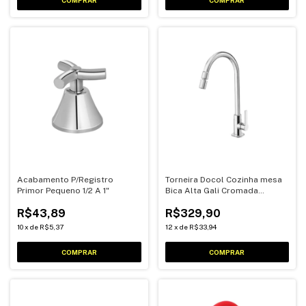
Acabamento P/Registro
Torneira Docol Cozinha mesa
Primor Pequeno 1/2 A 1"
Bica Alta Gali Cromada
00801306
R$43,89
R$329,90
10
x
de
R$5,37
12
x
de
R$33,94