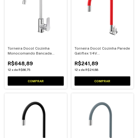
Torneira Docol Cozinha
Torneira Docol Cozinha Parede
Monocomando Bancada
Galiflex 1/4V
Chess
Cromado/Vermelho
R$648,89
R$241,89
12
x
de
R$66,75
12
x
de
R$24,88