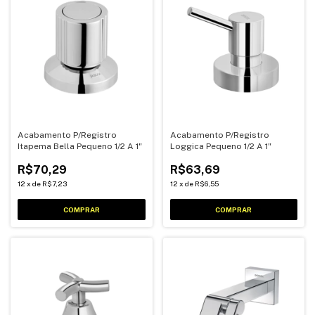
Acabamento P/Registro
Acabamento P/Registro
Itapema Bella Pequeno 1/2 A 1"
Loggica Pequeno 1/2 A 1"
R$70,29
R$63,69
12
x
de
R$7,23
12
x
de
R$6,55