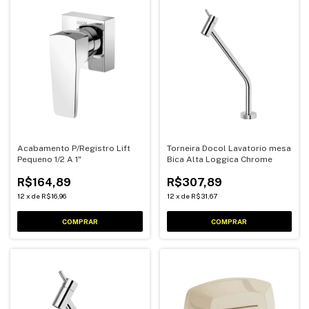
Acabamento P/Registro Lift
Torneira Docol Lavatorio mesa
Pequeno 1/2 A 1"
Bica Alta Loggica Chrome
R$164,89
R$307,89
12
x
de
R$16,96
12
x
de
R$31,67