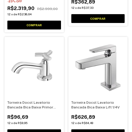
R$362,89
-
23
% OFF
R$2.319,90
12
x
de
R$37,33
R$2.999,00
12
x
de
R$238,64
Torneira Docol Lavatorio
Torneira Docol Lavatorio
Bancada Bica Baixa Primor
Bancada Bica Baixa Lift 1/4V
1/4V
R$96,69
R$626,89
12
x
de
R$9,95
12
x
de
R$64,49