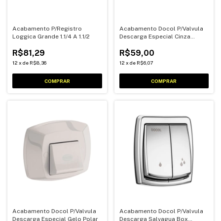
Acabamento P/Registro
Acabamento Docol P/Valvula
Loggica Grande 1.1/4 A 1.1/2
Descarga Especial Cinza
Perola
R$81,29
R$59,00
12
x
de
R$8,36
12
x
de
R$6,07
Acabamento Docol P/Valvula
Acabamento Docol P/Valvula
Descarga Especial Gelo Polar
Descarga Salvagua Box