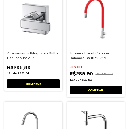
Acabamento P/Registro Stillo
Torneira Docol Cozinha
Pequeno 1/2 A 1"
Bancada Galiflex 1/4V
Vermelha
R$296,89
-
15
% OFF
R$289,90
12
x
de
R$30,54
R$340,89
12
x
de
R$29,82