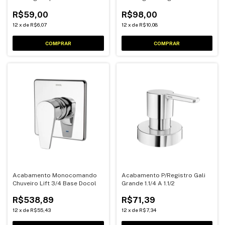
Cromado
R$59,00
R$98,00
12
x
de
R$6,07
12
x
de
R$10,08
Acabamento Monocomando
Acabamento P/Registro Gali
Chuveiro Lift 3/4 Base Docol
Grande 1.1/4 A 1.1/2
R$538,89
R$71,39
12
x
de
R$55,43
12
x
de
R$7,34