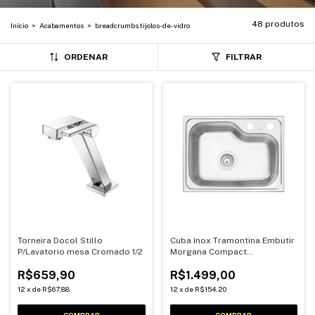
48 produtos
Início
>
Acabamentos
>
breadcrumbs.tijolos-de-vidro
ORDENAR
FILTRAR
Torneira Docol Stillo
Cuba Inox Tramontina Embutir
P/Lavatorio mesa Cromado 1/2
Morgana Compact
Undermount 48 FX Com
R$659,90
R$1.499,00
Valvula
12
x
de
R$67,88
12
x
de
R$154,20